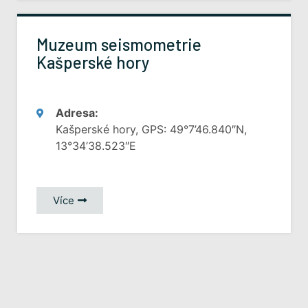
Muzeum seismometrie
Kašperské hory
Adresa:
Kašperské hory, GPS: 49°7’46.840″N,
13°34’38.523″E
Více