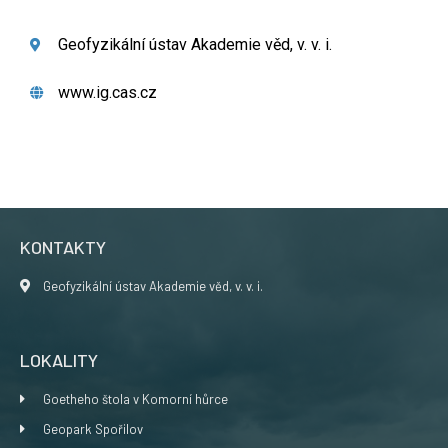
Geofyzikální ústav Akademie věd, v. v. i.
www.ig.cas.cz
KONTAKTY
Geofyzikální ústav Akademie věd, v. v. i.
LOKALITY
Goetheho štola v Komorní hůrce
Geopark Spořilov