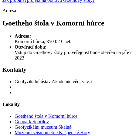
Jak probíhal projekt na obnovu Goethovy štoly?
Adresa
Goetheho štola v Komorní hůrce
Adresa:
Komorní hůrka, 350 02 Cheb
Otevírací doba:
Vstup do Goethovy štoly pro veřejnost bude otevřen na jaře r.
2023
Kontakty
Geofyzikální ústav Akademie věd, v. v. i.
Lokality
Goetheho štola v Komorní hůrce
Geopark Spořilov
Geofyzikální muzeum Skalná
Muzeum seismometrie Kašperské Hory