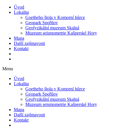
Úvod
Lokalita
Goetheho štola v Komorní hůrce
Geopark Spořilov
Geofyzikální muzeum Skalná
Muzeum seismometrie Kašperské Hory
Mapa
Další zajímavosti
Kontakt
Menu
Úvod
Lokalita
Goetheho štola v Komorní hůrce
Geopark Spořilov
Geofyzikální muzeum Skalná
Muzeum seismometrie Kašperské Hory
Mapa
Další zajímavosti
Kontakt