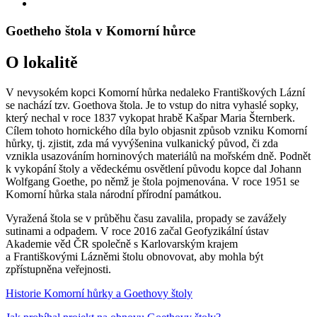
Goetheho štola v Komorní hůrce
O lokalitě
V nevysokém kopci Komorní hůrka nedaleko Františkových Lázní
se nachází tzv. Goethova štola. Je to vstup do nitra vyhaslé sopky,
který nechal v roce 1837 vykopat hrabě Kašpar Maria Šternberk.
Cílem tohoto hornického díla bylo objasnit způsob vzniku Komorní
hůrky, tj. zjistit, zda má vyvýšenina vulkanický původ, či zda
vznikla usazováním horninových materiálů na mořském dně. Podnět
k vykopání štoly a vědeckému osvětlení původu kopce dal Johann
Wolfgang Goethe, po němž je štola pojmenována. V roce 1951 se
Komorní hůrka stala národní přírodní památkou.
Vyražená štola se v průběhu času zavalila, propady se zavážely
sutinami a odpadem. V roce 2016 začal Geofyzikální ústav
Akademie věd ČR společně s Karlovarským krajem
a Františkovými Lázněmi štolu obnovovat, aby mohla být
zpřístupněna veřejnosti.
Historie Komorní hůrky a Goethovy štoly