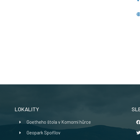
LOKALITY
SL
Goetheho štola v Komorní hůrce
Geopark Spořilov