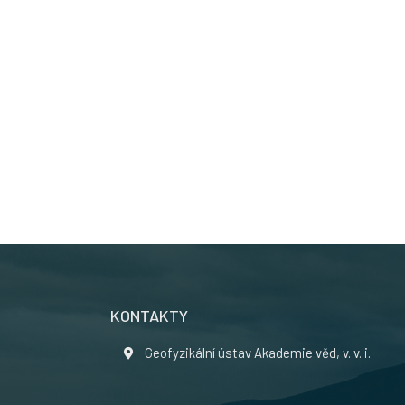
KONTAKTY
Geofyzikální ústav Akademie věd, v. v. i.