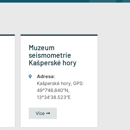
Muzeum
seismometrie
Kašperské hory
Adresa:
Kašperské hory, GPS:
49°7’46.840″N,
13°34’38.523″E
Více