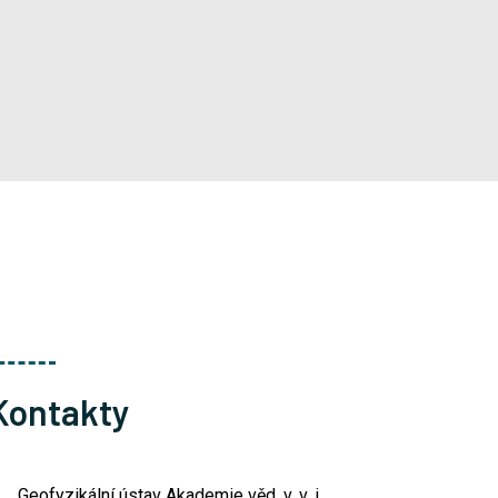
Kontakty
Geofyzikální ústav Akademie věd, v. v. i.