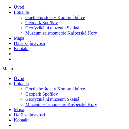
Úvod
Lokalita
Goetheho štola v Komorní hůrce
Geopark Spořilov
Geofyzikální muzeum Skalná
Muzeum seismometrie Kašperské Hory
Mapa
Další zajímavosti
Kontakt
Menu
Úvod
Lokalita
Goetheho štola v Komorní hůrce
Geopark Spořilov
Geofyzikální muzeum Skalná
Muzeum seismometrie Kašperské Hory
Mapa
Další zajímavosti
Kontakt