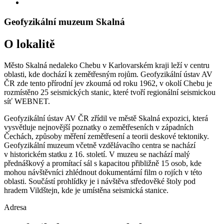
Geofyzikální muzeum Skalná
O lokalitě
Město Skalná nedaleko Chebu v Karlovarském kraji leží v centru
oblasti, kde dochází k zemětřesným rojům. Geofyzikální ústav AV
ČR zde tento přírodní jev zkoumá od roku 1962, v okolí Chebu je
rozmístěno 25 seismických stanic, které tvoří regionální seismickou
síť WEBNET.
Geofyzikální ústav AV ČR zřídil ve městě Skalná expozici, která
vysvětluje nejnovější poznatky o zemětřeseních v západních
Čechách, způsoby měření zemětřesení a teorii deskové tektoniky.
Geofyzikální muzeum včetně vzdělávacího centra se nachází
v historickém statku z 16. století. V muzeu se nachází malý
přednáškový a promítací sál s kapacitou přibližně 15 osob, kde
mohou návštěvníci zhlédnout dokumentární film o rojích v této
oblasti. Součástí prohlídky je i návštěva středověké štoly pod
hradem Vildštejn, kde je umístěna seismická stanice.
Adresa