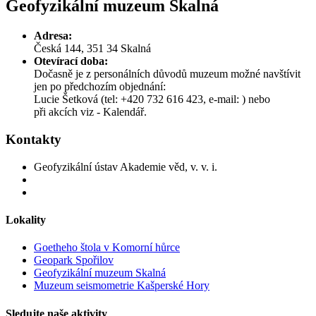
Geofyzikální muzeum Skalná
Adresa:
Česká 144, 351 34 Skalná
Otevírací doba:
Dočasně je z personálních důvodů muzeum možné navštívit
jen po předchozím objednání:
Lucie Šetková (tel: +420 732 616 423, e-mail: )
nebo
při akcích viz - Kalendář.
Kontakty
Geofyzikální ústav Akademie věd, v. v. i.
Lokality
Goetheho štola v Komorní hůrce
Geopark Spořilov
Geofyzikální muzeum Skalná
Muzeum seismometrie Kašperské Hory
Sledujte naše aktivity