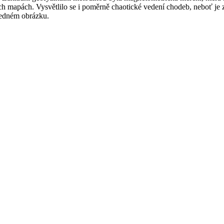
mapách. Vysvětlilo se i poměrně chaotické vedení chodeb, neboť je zř
ledném obrázku.