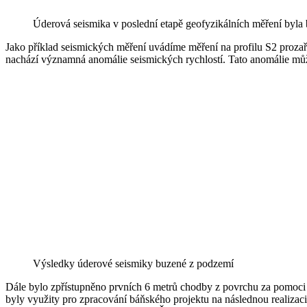
Úderová seismika v poslední etapě geofyzikálních měření byla 
Jako příklad seismických měření uvádíme měření na profilu S2 prozař
nachází významná anomálie seismických rychlostí. Tato anomálie mů
Výsledky úderové seismiky buzené z podzemí
Dále bylo zpřístupněno prvních 6 metrů chodby z povrchu za pomoc
byly využity pro zpracování báňského projektu na následnou realiza