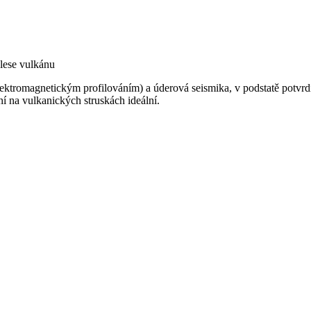
lese vulkánu
ektromagnetickým profilováním) a úderová seismika, v podstatě potvrdi
í na vulkanických struskách ideální.