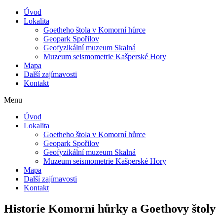
Úvod
Lokalita
Goetheho štola v Komorní hůrce
Geopark Spořilov
Geofyzikální muzeum Skalná
Muzeum seismometrie Kašperské Hory
Mapa
Další zajímavosti
Kontakt
Menu
Úvod
Lokalita
Goetheho štola v Komorní hůrce
Geopark Spořilov
Geofyzikální muzeum Skalná
Muzeum seismometrie Kašperské Hory
Mapa
Další zajímavosti
Kontakt
Historie Komorní hůrky a Goethovy štoly