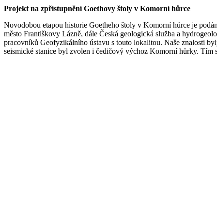
Projekt na zpřístupnění Goethovy štoly v Komorní hůrce
Novodobou etapou historie Goetheho štoly v Komorní hůrce je podání 
město Františkovy Lázně, dále Česká geologická služba a hydrogeol
pracovníků Geofyzikálního ústavu s touto lokalitou. Naše znalosti byl
seismické stanice byl zvolen i čedičový výchoz Komorní hůrky. Tím s