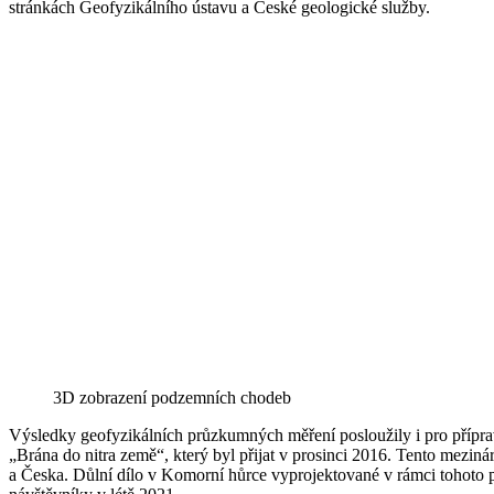
stránkách Geofyzikálního ústavu a České geologické služby.
3D zobrazení podzemních chodeb
Výsledky geofyzikálních průzkumných měření posloužily i pro příp
„Brána do nitra země“, který byl přijat v prosinci 2016. Tento meziná
a Česka. Důlní dílo v Komorní hůrce vyprojektované v rámci tohoto pr