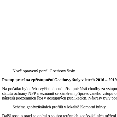
Nově opravený portál Goethovy štoly
Postup prací na zpřístupnění Goethovy štoly v letech 2016 – 2019
Na počátku bylo třeba vyčistit dosud přístupné části chodby za vst
statutu ochrany NPP a seznámit se záměrem připravovaného vstupu
nákresů podzemních štol v dostupných publikacích. Nákresy byly po
Schéma geofyzikálních profilů v lokalitě Komorní hůrky
Další postup prací se opíral o soubor terénních geofyzikálních měřen