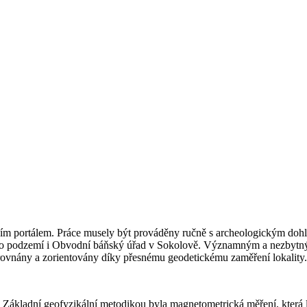
upním portálem. Práce musely být prováděny ručně s archeologickým do
 do podzemí i Obvodní báňský úřad v Sokolově. Významným a nezbytný
rovnány a zorientovány díky přesnému geodetickému zaměření lokality.
í. Základní geofyzikální metodikou byla magnetometrická měření, která 