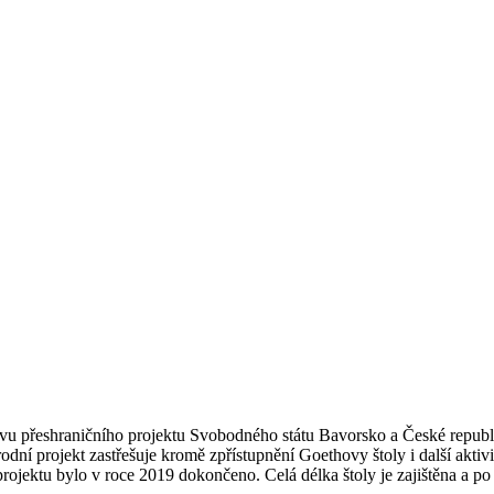
ravu přeshraničního projektu Svobodného státu Bavorsko a České re
rodní projekt zastřešuje kromě zpřístupnění Goethovy štoly i další akt
ojektu bylo v roce 2019 dokončeno. Celá délka štoly je zajištěna a po 