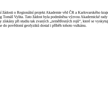
žádosti o Regionální projekt Akademie věd ČR a Karlovarského kraje, do
og Tomáš Vylita. Tato žádost byla podmíněna výzvou Akademické rady 
y získány při studiu tak zvaných „zemětřesných rojů“, které se vyskytuj
e do povědomí geofyziků dostal i příběh tohoto vulkánu.