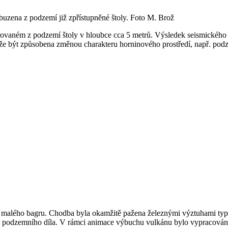
buzena z podzemí již zpřístupněné štoly. Foto M. Brož
ovaném z podzemí štoly v hloubce cca 5 metrů. Výsledek seismického pro
že být způsobena změnou charakteru horninového prostředí, např. pod
i malého bagru. Chodba byla okamžitě pažena železnými výztuhami ty
ci podzemního díla. V rámci animace výbuchu vulkánu bylo vypracován