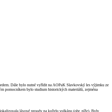
hledem. Dále bylo nutné vyřídit na AOPaK Slavkovský les výjimku ze
m pomocníkem bylo studium historických materiálů, zejména
lokalizovala lávové proudy na kuželu vulkánu (obr. níže). Byly